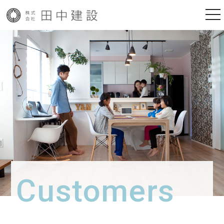
togg
nav
秋田県鹿角市の新築注文住宅なら田中建設 l 高気密高断熱の家
Customers