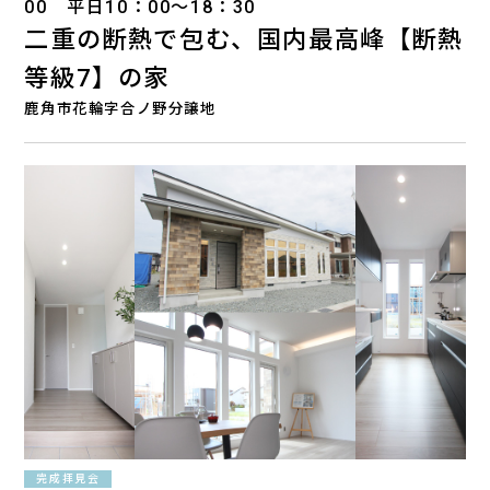
00 平日10：00～18：30
二重の断熱で包む、国内最高峰【断熱
等級7】の家
鹿角市花輪字合ノ野分譲地
完成拝見会