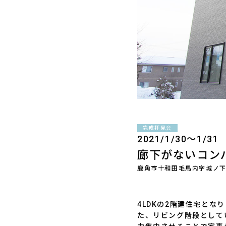
完成拝見会
2021/1/30～1/3
廊下がないコン
鹿角市十和田毛馬内字城ノ
4LDKの2階建住宅と
た、リビング階段として